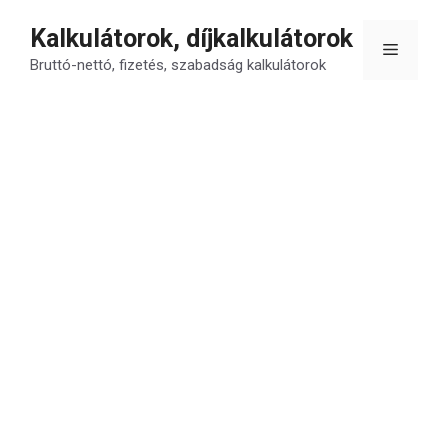
Kilépés
Kalkulátorok, díjkalkulátorok
a
Menü
tartalomba
Bruttó-nettó, fizetés, szabadság kalkulátorok