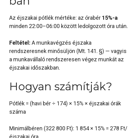
ban
Az éjszakai pótlék mértéke: az órabér
15%-a
minden 22:00–06:00 között ledolgozott óra után.
Feltétel:
A munkavégzés éjszaka
rendszeresnek minősüljön (Mt. 141. §) — vagyis
a munkavállaló rendszeresen végez munkát az
éjszakai időszakban.
Hogyan számítják?
Pótlék = (havi bér ÷ 174) × 15% × éjszakai órák
száma
Minimálbéren (322 800 Ft): 1 854 × 15% = 278 Ft/
éjszakai óra