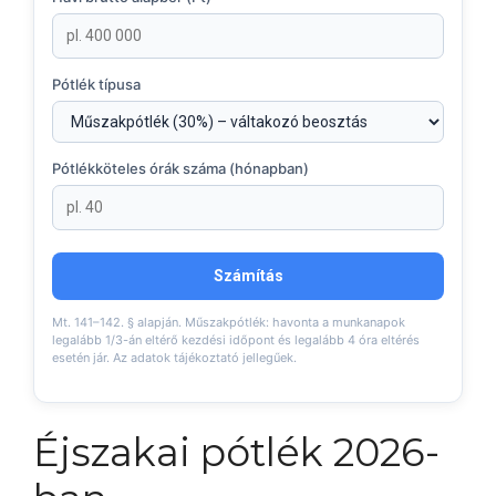
Pótlék típusa
Pótlékköteles órák száma (hónapban)
Számítás
Mt. 141–142. § alapján. Műszakpótlék: havonta a munkanapok
legalább 1/3-án eltérő kezdési időpont és legalább 4 óra eltérés
esetén jár. Az adatok tájékoztató jellegűek.
Éjszakai pótlék 2026-