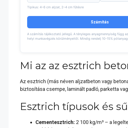
Tipikus: 4–6 cm aljzat, 2–4 cm fűtésre
Számítás
A számítás tájékoztató jellegű. A tényleges anyagmennyiség függ az
helyi munkavégzés körülményeitől. Mindig rendelj 10-15% pótanyag
Mi az az esztrich beto
Az esztrich (más néven aljzatbeton vagy betonalj
biztosítása csempe, laminált padló, parketta va
Esztrich típusok és 
Cementesztrich:
2 100 kg/m³ – a legelt