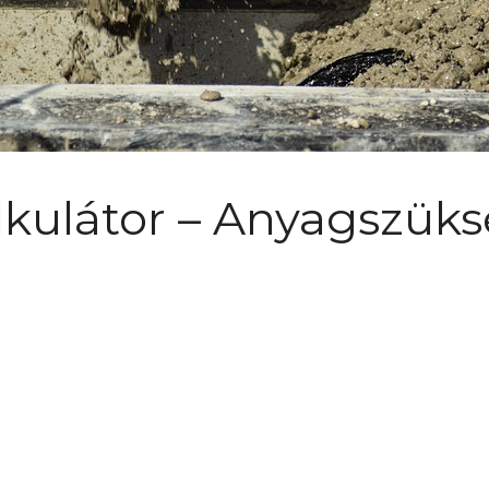
lkulátor – Anyagszüks