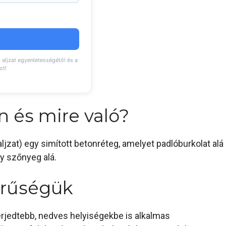
 aljzat egyenletességétől és a
ot!
n és mire való?
zat) egy simított betonréteg, amelyet padlóburkolat alá ö
gy szőnyeg alá.
sűrűségük
erjedtebb, nedves helyiségekbe is alkalmas