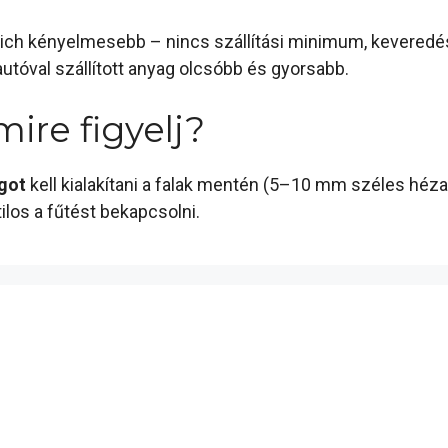
trich kényelmesebb – nincs szállítási minimum, keveredé
autóval szállított anyag olcsóbb és gyorsabb.
mire figyelj?
got
kell kialakítani a falak mentén (5–10 mm széles héza
ilos a fűtést bekapcsolni.