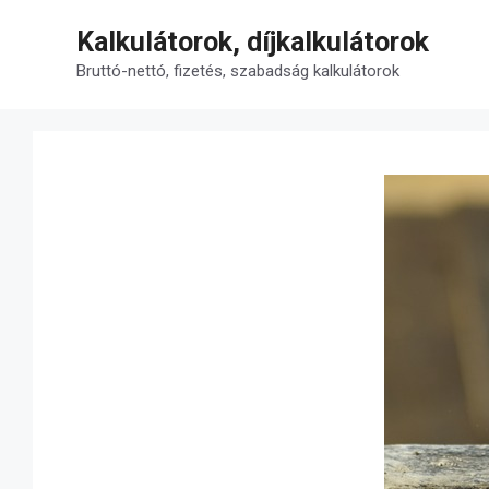
Kilépés
Kalkulátorok, díjkalkulátorok
a
tartalomba
Bruttó-nettó, fizetés, szabadság kalkulátorok