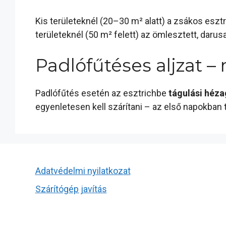
Kis területeknél (20–30 m² alatt) a zsákos esz
területeknél (50 m² felett) az ömlesztett, darus
Padlófűtéses aljzat – 
Padlófűtés esetén az esztrichbe
tágulási héza
egyenletesen kell szárítani – az első napokban t
Adatvédelmi nyilatkozat
Szárítógép javítás