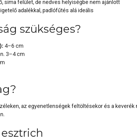
, sima felület, de nedves helyiségbe nem ajánlott
etelő adalékkal, padlófűtés alá ideális
ság szükséges?
):
4–6 cm
in. 3–4 cm
cm
ag?
széleken, az egyenetlenségek feltöltésekor és a keverék
n.
 esztrich