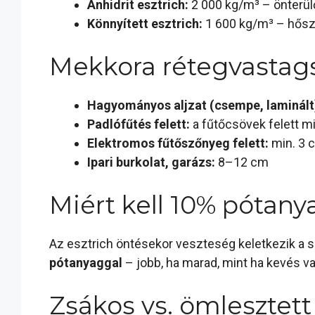
Anhidrit esztrich:
2 000 kg/m³ – önterülő
Könnyített esztrich:
1 600 kg/m³ – hőszig
Mekkora rétegvastag
Hagyományos aljzat (csempe, laminált
Padlófűtés felett:
a fűtőcsövek felett m
Elektromos fűtőszőnyeg felett:
min. 3 
Ipari burkolat, garázs:
8–12 cm
Miért kell 10% pótany
Az esztrich öntésekor veszteség keletkezik a 
pótanyaggal
– jobb, ha marad, mint ha kevés va
Zsákos vs. ömlesztett