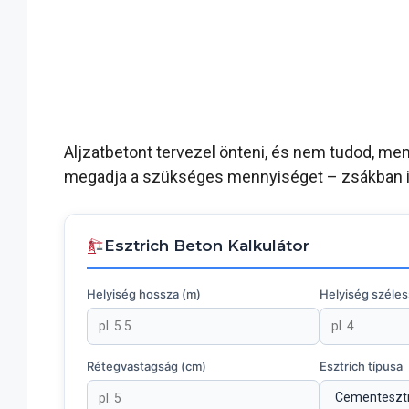
Aljzatbetont tervezel önteni, és nem tudod, men
megadja a szükséges mennyiséget – zsákban i
Esztrich Beton Kalkulátor
Helyiség hossza (m)
Helyiség széle
Rétegvastagság (cm)
Esztrich típusa