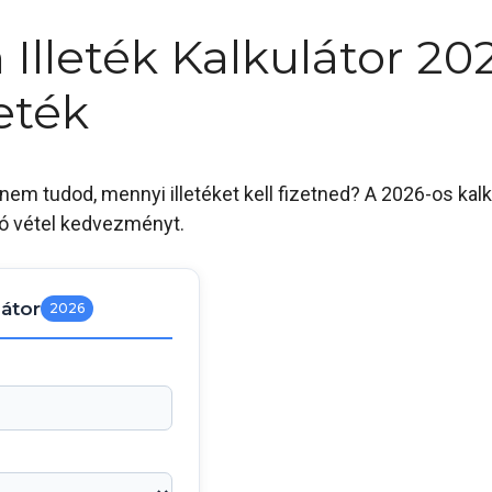
 Illeték Kalkulátor 20
eték
 nem tudod, mennyi illetéket kell fizetned? A 2026-os kal
ló vétel kedvezményt.
látor
2026