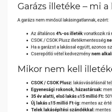
Garázs illetéke – mi 
A garázs nem minősül lakásingatlannak, ezért:
Az általános
4%-os illeték
vonatkozik rá
CSOK / CSOK Plusz illetékmentesség
ne
Ha a garázst a lakással együtt, azonos 
Cserepótló vétel kedvezmény
nem alka
Mikor nem kell illeték
CSOK / CSOK Plusz:
lakásvásárlásnál t
Egyenesági rokonok, házastársak:
men
35 év alatti, első lakás ≤15 millió Ft:
50%
Új lakás ≤15 millió Ft-ig:
mentes az érté
Telek lakásépítési szándékkal:
mentes