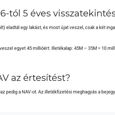
6-tól 5 éves visszatekintés
lt) eladtál egy lakást, és most újat veszel, csak a két in
veszel egyet 45 millióért. Illetékalap: 45M – 35M = 10 mill
V az értesítést?
lt, az pedig a NAV-ot. Az illetékfizetési meghagyás a bej