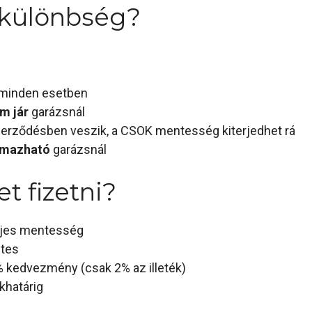
a különbség?
 minden esetben
m jár
garázsnál
szerződésben veszik, a CSOK mentesség kiterjedhet rá
lmazható
garázsnál
et fizetni?
eljes mentesség
tes
 kedvezmény (csak 2% az illeték)
khatárig