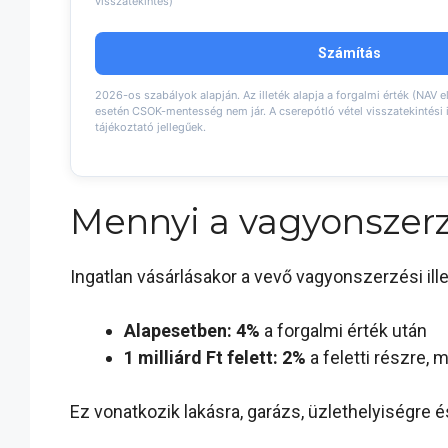
visszatekintés)
Számítás
2026-os szabályok alapján. Az illeték alapja a forgalmi érték (NAV el
esetén CSOK-mentesség nem jár. A cserepótló vétel visszatekintési 
tájékoztató jellegűek.
Mennyi a vagyonszerzé
Ingatlan vásárlásakor a vevő vagyonszerzési ill
Alapesetben: 4%
a forgalmi érték után
1 milliárd Ft felett: 2%
a feletti részre, 
Ez vonatkozik lakásra, garázs, üzlethelyiségre 