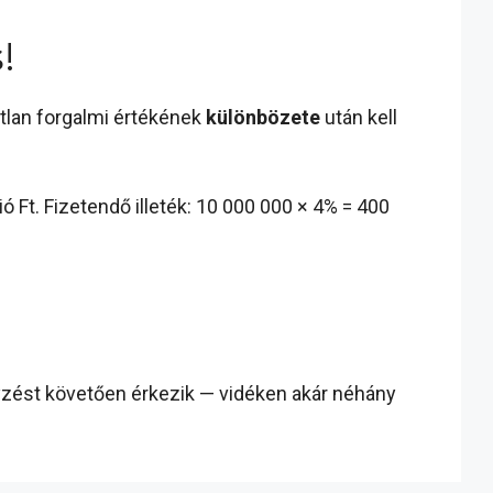
!
gatlan forgalmi értékének
különbözete
után kell
ió Ft. Fizetendő illeték: 10 000 000 × 4% = 400
egyzést követően érkezik — vidéken akár néhány