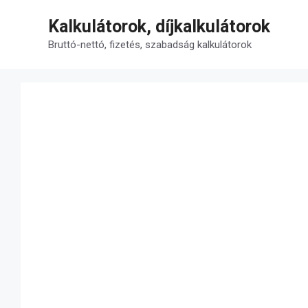
Kilépés
Kalkulátorok, díjkalkulátorok
a
tartalomba
Bruttó-nettó, fizetés, szabadság kalkulátorok