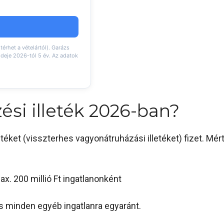
térhet a vételártól). Garázs
ideje 2026-tól 5 év. Az adatok
si illeték 2026-ban?
etéket (visszterhes vagyonátruházási illetéket) fizet. Mé
max. 200 millió Ft ingatlanonként
és minden egyéb ingatlanra egyaránt.