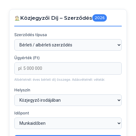
Közjegyzői Díj – Szerződés
2026
Szerződés típusa
Ügyérték (Ft)
Albérletnél: éves bérleti díj összege. Adásvételnél: vételár.
Helyszín
Időpont