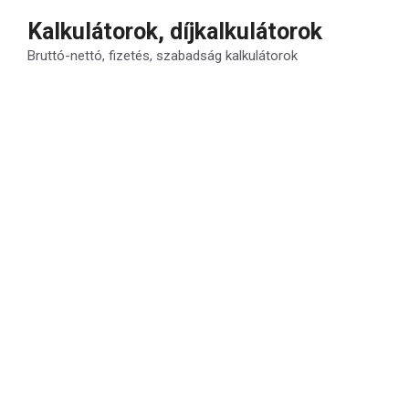
Kilépés
Kalkulátorok, díjkalkulátorok
a
Bruttó-nettó, fizetés, szabadság kalkulátorok
tartalomba