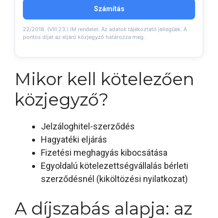
Számítás
22/2018. (VIII.23.) IM rendelet. Az adatok tájékoztató jellegűek. A
pontos díjat az eljáró közjegyző határozza meg.
Mikor kell kötelezően
közjegyző?
Jelzáloghitel-szerződés
Hagyatéki eljárás
Fizetési meghagyás kibocsátása
Egyoldalú kötelezettségvállalás bérleti
szerződésnél (kiköltözési nyilatkozat)
A díjszabás alapja: az