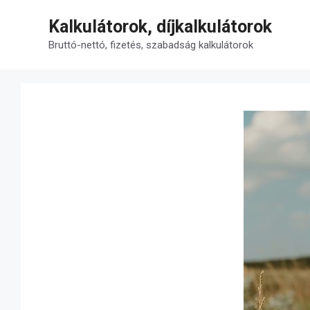
Kilépés
Kalkulátorok, díjkalkulátorok
a
tartalomba
Bruttó-nettó, fizetés, szabadság kalkulátorok