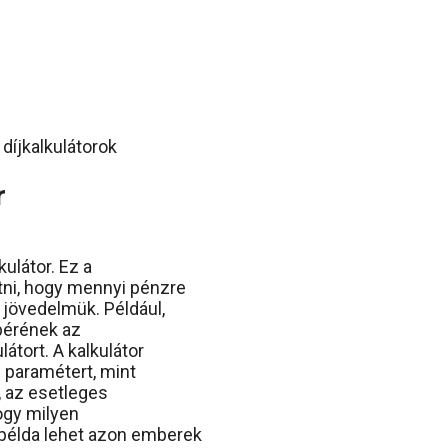
r
ulátor. Ez a
tni, hogy mennyi pénzre
 jövedelmük. Például,
bérének az
átort. A kalkulátor
 paramétert, mint
, az esetleges
hogy milyen
példa lehet azon emberek