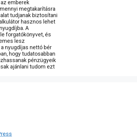
k az emberek
y mennyi megtakarításra
at tudjanak biztosítani
alkulátor hasznos lehet
 nyugdíjba. A
le forgatókönyvet, és
demes lesz
a nyugdíjas nettó bér
ban, hogy tudatosabban
hozhassanak pénzügyeik
sak ajánlani tudom ezt
Press