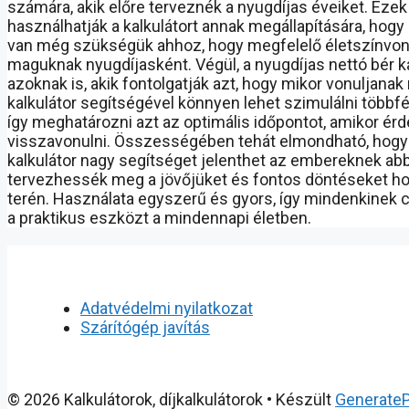
számára, akik előre terveznék a nyugdíjas éveiket. Eze
használhatják a kalkulátort annak megállapítására, hog
van még szükségük ahhoz, hogy megfelelő életszínvonal
maguknak nyugdíjasként. Végül, a nyugdíjas nettó bér k
azoknak is, akik fontolgatják azt, hogy mikor vonuljanak
kalkulátor segítségével könnyen lehet szimulálni többfé
így meghatározni azt az optimális időpontot, amikor ér
visszavonulni. Összességében tehát elmondható, hogy 
kalkulátor nagy segítséget jelenthet az embereknek ab
tervezhessék meg a jövőjüket és fontos döntéseket 
terén. Használata egyszerű és gyors, így mindenkinek c
a praktikus eszközt a mindennapi életben.
Adatvédelmi nyilatkozat
Szárítógép javítás
© 2026 Kalkulátorok, díjkalkulátorok
• Készült
Generate