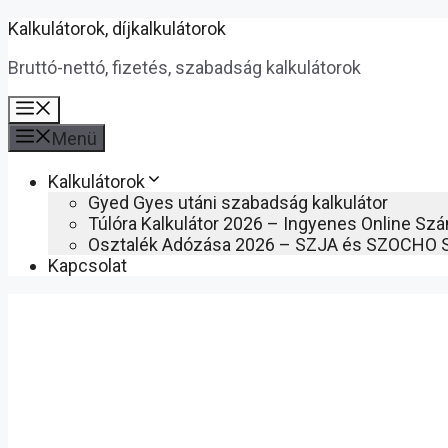
Kilépés
Kalkulátorok, díjkalkulátorok
a
Bruttó-nettó, fizetés, szabadság kalkulátorok
tartalomba
Menü
Menü
Kalkulátorok
Gyed Gyes utáni szabadság kalkulátor
Túlóra Kalkulátor 2026 – Ingyenes Online Sz
Osztalék Adózása 2026 – SZJA és SZOCHO 
Kapcsolat