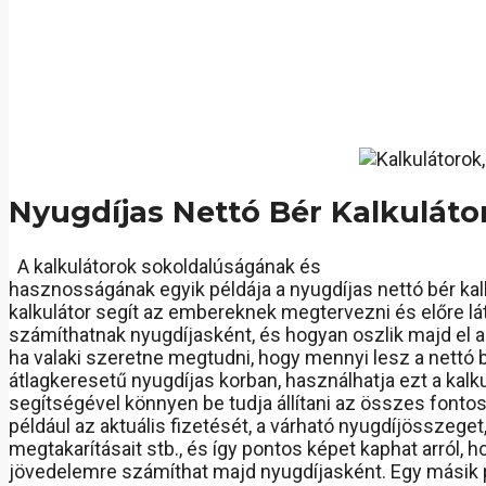
Nyugdíjas Nettó Bér Kalkuláto
A kalkulátorok sokoldalúságának és
hasznosságának egyik példája a nyugdíjas nettó bér kalk
kalkulátor segít az embereknek megtervezni és előre lá
számíthatnak nyugdíjasként, és hogyan oszlik majd el a
ha valaki szeretne megtudni, hogy mennyi lesz a nettó 
átlagkeresetű nyugdíjas korban, használhatja ezt a kalkul
segítségével könnyen be tudja állítani az összes fontos
például az aktuális fizetését, a várható nyugdíjösszeget
megtakarításait stb., és így pontos képet kaphat arról, 
jövedelemre számíthat majd nyugdíjasként. Egy másik 