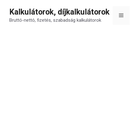
Kilépés
Kalkulátorok, díjkalkulátorok
a
Menü
tartalomba
Bruttó-nettó, fizetés, szabadság kalkulátorok