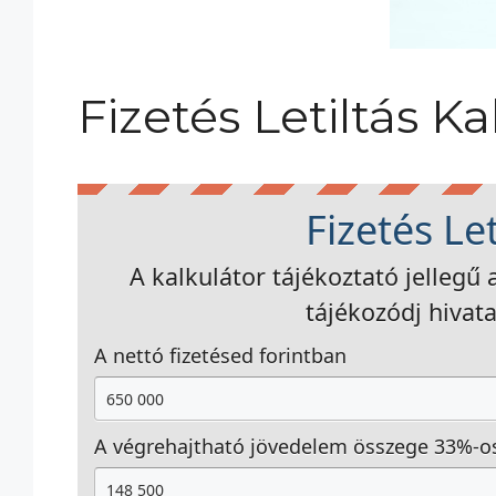
Fizetés Letiltás K
Fizetés Le
A kalkulátor tájékoztató jellegű
tájékozódj hivat
A nettó fizetésed forintban
A végrehajtható jövedelem összege 33%-o