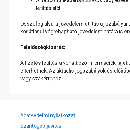
A nettó munkabérből 33%-os vagy esetenké
letiltás alól.
Összefoglalva, a jövedelemletiltás új szabályai
korlátlanul végrehajtható jövedelem határa is e
Felelősségkizárás:
A fizetés letiltásra vonatkozó információk tájé
eltérhetnek. Az aktuális jogszabályok és előír
vagy szakértőhöz.
Adatvédelmi nyilatkozat
Szárítógép javítás