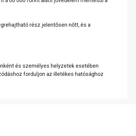
 a 60 000 forint alatti jövedelem mentesül a
grehajtható rész jelentősen nőtt, és a
zágonként és személyes helyzetek esetében
ozódáshoz forduljon az illetékes hatósághoz