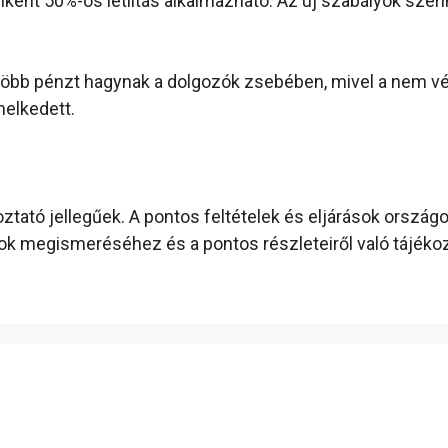
nt 50%-os letiltás alkalmazható. Az új szabályok szerint
 több pénzt hagynak a dolgozók zsebében, mivel a nem vé
melkedett.
koztató jellegűek. A pontos feltételek és eljárások ors
ások megismeréséhez és a pontos részleteiről való tájék