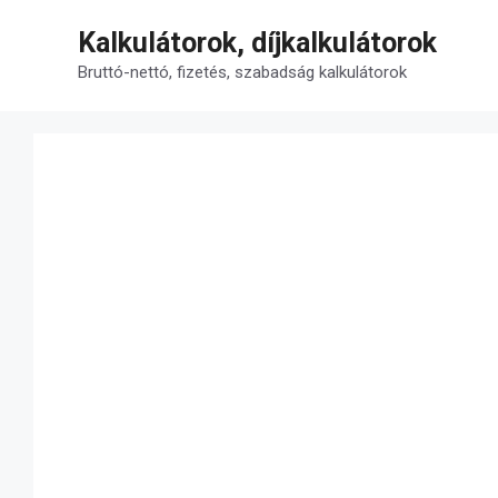
Kilépés
Kalkulátorok, díjkalkulátorok
a
tartalomba
Bruttó-nettó, fizetés, szabadság kalkulátorok