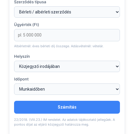
Szerződés típusa
Ügyérték (Ft)
Albérletnél: éves bérleti díj összege. Adásvételnél: vételár.
Helyszín
Időpont
Számítás
22/2018. (VIII.23.) IM rendelet. Az adatok tájékoztató jellegűek. A
pontos díjat az eljáró közjegyző határozza meg.