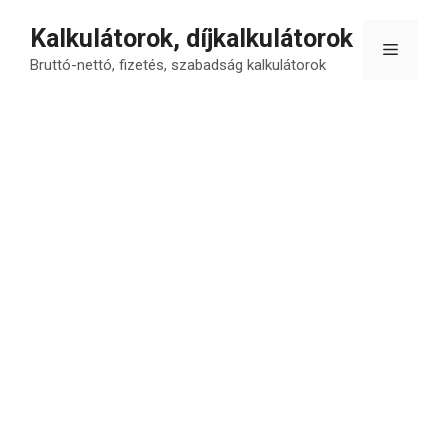
Kilépés
Kalkulátorok, díjkalkulátorok
a
Menü
tartalomba
Bruttó-nettó, fizetés, szabadság kalkulátorok