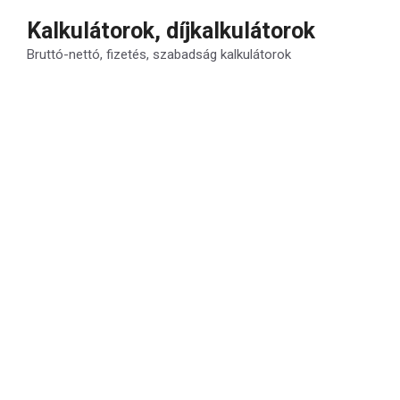
Kilépés
Kalkulátorok, díjkalkulátorok
a
Bruttó-nettó, fizetés, szabadság kalkulátorok
tartalomba