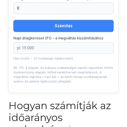
Számítás
Napi átlagkereset (Ft) – a megváltás kiszámításához
Havi bruttó ÷ 20 munkanap (tájékoztató)
Mt. 115. § alapján. Az arányos szabadságot naptári napokban töltött
munkaviszony alapján, felfelé kerekítve kell meghatározni. A
megváltás napidíja = havi bér ÷ az adott hónap munkanapjainak
száma. Az adatok tájékoztató jellegűek.
Hogyan számítják az
időarányos