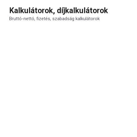
Kilépés
Kalkulátorok, díjkalkulátorok
a
Bruttó-nettó, fizetés, szabadság kalkulátorok
tartalomba