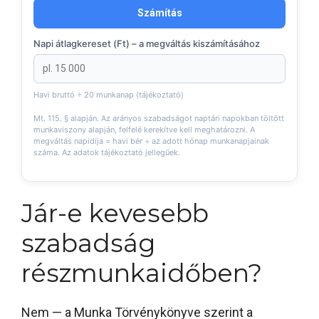
Számítás
Napi átlagkereset (Ft) – a megváltás kiszámításához
Havi bruttó ÷ 20 munkanap (tájékoztató)
Mt. 115. § alapján. Az arányos szabadságot naptári napokban töltött
munkaviszony alapján, felfelé kerekítve kell meghatározni. A
megváltás napidíja = havi bér ÷ az adott hónap munkanapjainak
száma. Az adatok tájékoztató jellegűek.
Jár-e kevesebb
szabadság
részmunkaidőben?
Nem — a Munka Törvénykönyve szerint a