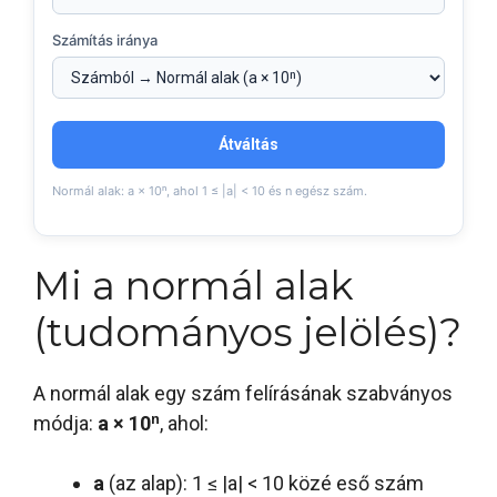
Számítás iránya
Átváltás
Normál alak: a × 10ⁿ, ahol 1 ≤ |a| < 10 és n egész szám.
Mi a normál alak
(tudományos jelölés)?
A normál alak egy szám felírásának szabványos
módja:
a × 10ⁿ
, ahol:
a
(az alap): 1 ≤ |a| < 10 közé eső szám