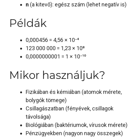
n
(a kitevő): egész szám (lehet negatív is)
Példák
0,000456 = 4,56 × 10⁻⁴
123 000 000 = 1,23 × 10⁸
0,0000000001 = 1 × 10⁻¹⁰
Mikor használjuk?
Fizikában és kémiában (atomok mérete,
bolygók tömege)
Csillagászatban (fényévek, csillagok
távolsága)
Biológiában (baktériumok, vírusok mérete)
Pénzügyekben (nagyon nagy összegek)