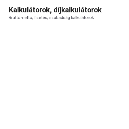
Kilépés
Kalkulátorok, díjkalkulátorok
a
Bruttó-nettó, fizetés, szabadság kalkulátorok
tartalomba