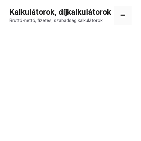
Kilépés
Kalkulátorok, díjkalkulátorok
a
Menü
tartalomba
Bruttó-nettó, fizetés, szabadság kalkulátorok