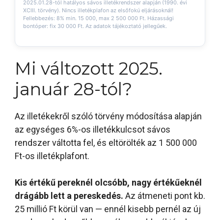
2025.01.28-tól hatályos sávos illetékrendszer alapján (1990. évi
XCIII. törvény). Nincs illetékplafon az elsőfokú eljárásoknál!
Fellebbezés: 8% min. 15 000, max 2 500 000 Ft. Házassági
bontóper: fix 30 000 Ft. Az adatok tájékoztató jellegűek.
Mi változott 2025.
január 28-tól?
Az illetékekről szóló törvény módosítása alapján
az egységes 6%-os illetékkulcsot sávos
rendszer váltotta fel, és eltörölték az 1 500 000
Ft-os illetékplafont.
Kis értékű pereknél olcsóbb, nagy értékűeknél
drágább lett a pereskedés.
Az átmeneti pont kb.
25 millió Ft körül van — ennél kisebb pernél az új