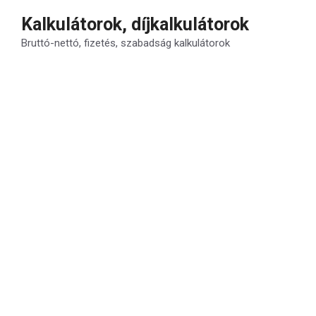
Kilépés
Kalkulátorok, díjkalkulátorok
a
Bruttó-nettó, fizetés, szabadság kalkulátorok
tartalomba