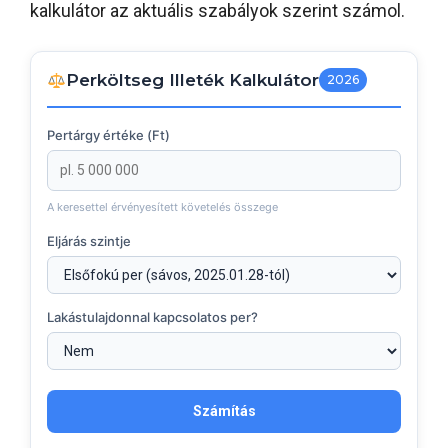
kalkulátor az aktuális szabályok szerint számol.
Perköltseg Illeték Kalkulátor
2026
Pertárgy értéke (Ft)
A keresettel érvényesített követelés összege
Eljárás szintje
Lakástulajdonnal kapcsolatos per?
Számítás