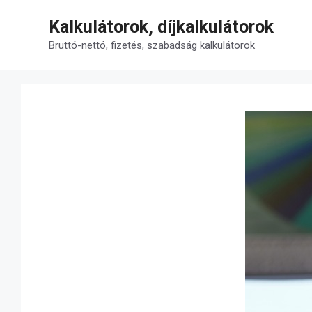
Kilépés
Kalkulátorok, díjkalkulátorok
a
tartalomba
Bruttó-nettó, fizetés, szabadság kalkulátorok